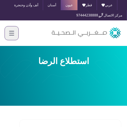
عربي
قطر
عيون
أسنان
أنف وأذن وحنجرة
مركز الاتصال
97444238888
استطلاع الرضا