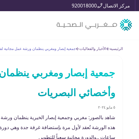
مركز الاتصال
920018000
الرئيسية
الأخبار والفعاليات
جمعية إبصار ومغربي ينظمان ورشة عمل مجانية لف
جمعية إبصار ومغربي ينظمان
وأخصائي البصريات
٥ مايو ٢٠٢٤
شاهد بالصور: مغربي وجمعية إبصار الخيرية ينظمان ورشة ع
هذه الورشة تُعقد لأول مرة بإستضافة غرفة جدة وهي دورة 
ساعات ..والدورة مجانية سعياً للتطوير.