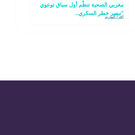
مغربي الصحية تنظّم أول سباق توعوي
“نبصر خطر السكري..
اقرأ المزيد