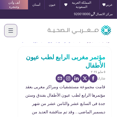
المملكة العربية
أنف وأذن
عربي
عيون
أسنان
السعودية
وحنجرة
مركز الاتصال
920018000
الرئيسية
الأخبار والفعاليات
مؤتمر مغربى الرابع لطب عيون الأطفال
مؤتمر مغربى الرابع لطب عيون
الأطفال
٥ مايو ٢٠٢٤
شارك
قامت مجموعة مستشفيات ومراكز مغربى بعقد
مؤتمرها الرابع لطب عيون الأطفال بفندق وستن
جدة فى السابع عشر والثامن عشر من شهر
ديسمبر الماضى. . وقد تم مناقشة العديد من