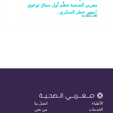
مغربي الصحية تنظّم أول سباق توعوي
“نبصر خطر السكري..
اقرأ المزيد
الأطباء
اتصل بنا
الخدمات
من نحن