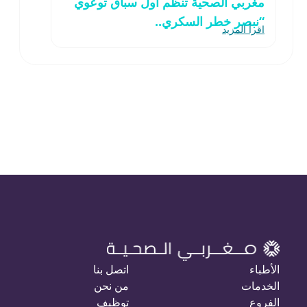
مغربي الصحية تنظّم أول سباق توعوي
“نبصر خطر السكري..
اقرأ المزيد
الأطباء
اتصل بنا
الخدمات
من نحن
الفروع
توظيف