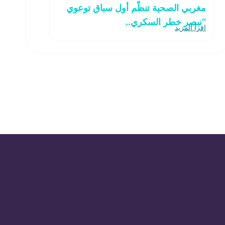
مغربي الصحية تنظّم أول سباق توعوي
“نبصر خطر السكري..
اقرأ المزيد