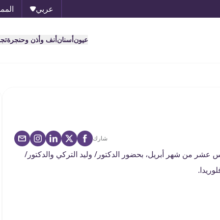
عربي
الممل
عيون
أسنان
أنف وأذن وحنجرة
تج
شارك
 عشر من شهر أبريل، بحضور الدكتور/ وليد التركي والدكتور/
وريدا.