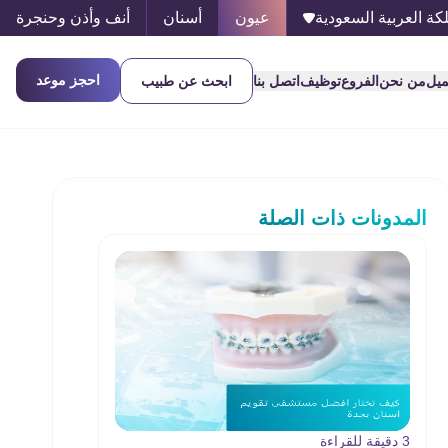
كة العربية السعودية
عيون
أسنان
أنف وأذن وحنجرة
احجز موعد
ميل
من نحن
الفروع
توظيف
اتصل بنا
ابحث عن طبيب
المدونات ذات الصلة
3 دقيقة للقراءة