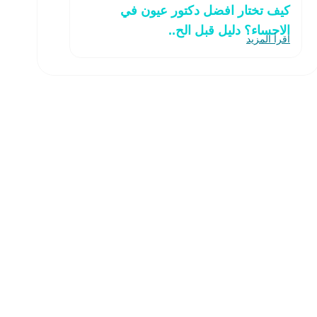
كيف تختار افضل دكتور عيون في
الاحساء؟ دليل قبل الح..
اقرأ المزيد