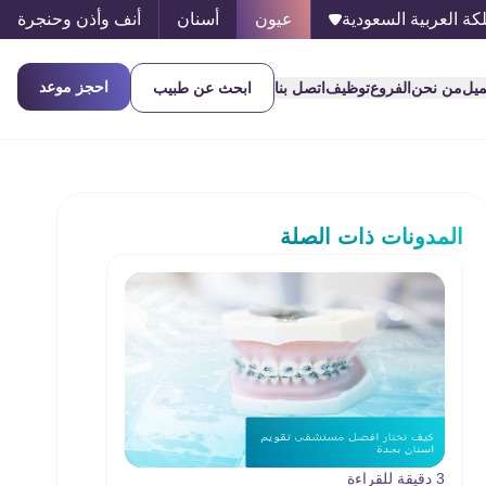
كة العربية السعودية
عيون
أسنان
أنف وأذن وحنجرة
احجز موعد
ميل
من نحن
الفروع
توظيف
اتصل بنا
ابحث عن طبيب
المدونات ذات الصلة
3 دقيقة للقراءة