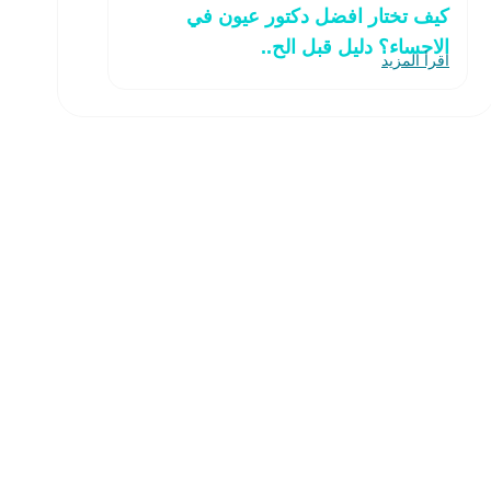
كيف تختار افضل دكتور عيون في
الاحساء؟ دليل قبل الح..
اقرأ المزيد