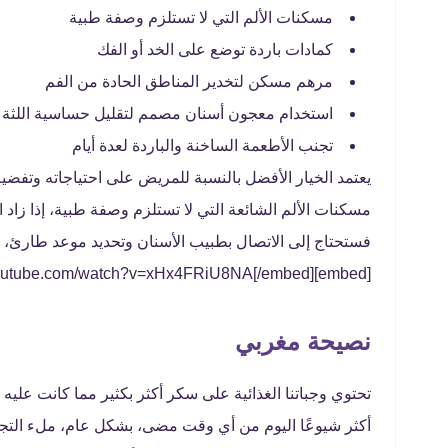
مسكنات الألم التي لا تستلزم وصفة طبية
كمادات باردة توضع على الخد أو الفك
مرهم مسكن لتخدير المناطق الحادة من الفم
استخدام معجون أسنان مصمم لتقليل حساسية اللثة و
تجنب الأطعمة الساخنة والباردة لعدة أيام
يعتمد الخيار الأفضل بالنسبة للمريض على احتياجاته وتفضيل
مسكنات الألم الشائعة التي لا تستلزم وصفة طبية، إذا زاد
فستحتاج إلى الاتصال بطبيب الأسنان وتحديد موعد طارئ،
[embed]https://www.youtube.com/watch?v=xHx4FRiU8NA[/embed]
نصيحة مغربي
تحتوي وجباتنا الغذائية على سكر أكثر بكثير مما كانت عل
أكثر شيوعًا اليوم من أي وقت مضى، بشكل عام، ملء التجو