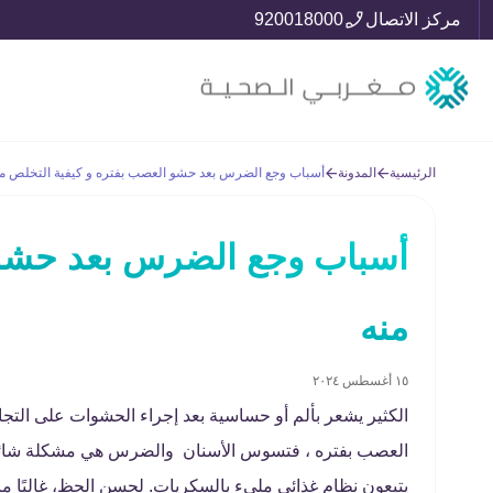
مركز الاتصال
920018000
الرئيسية
المدونة
أسباب وجع الضرس بعد حشو العصب بفتره و كيفية التخلص من
أسباب وجع الضرس بعد حشو 
منه
١٥ أغسطس ٢٠٢٤
الكثير يشعر بألم أو حساسية بعد إجراء الحشوات على ال
العصب بفتره ، فتسوس الأسنان والضرس هي مشكلة شائعة، 
يتبعون نظام غذائي مليء بالسكريات. لحسن الحظ، غالبًا م