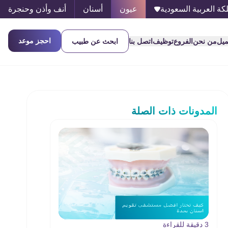
كة العربية السعودية
عيون
أسنان
أنف وأذن وحنجرة
احجز موعد
ميل
من نحن
الفروع
توظيف
اتصل بنا
ابحث عن طبيب
المدونات ذات الصلة
3 دقيقة للقراءة