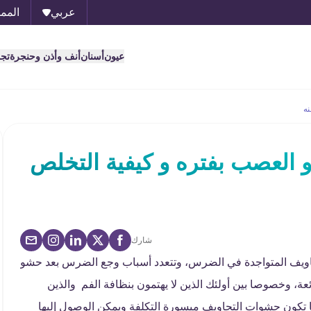
عربي
الممل
عيون
أسنان
أنف وأذن وحنجرة
تج
ه
العصب بفتره و كيفية التخلص
شارك
تجاويف المتواجدة في الضرس، وتتعدد أسباب وجع الضرس بعد حشو
وخصوصا بين أولئك الذين لا يهتمون بنظافة الفم والذين
ا تكون حشوات التجاويف ميسورة التكلفة ويمكن الوصول إليها