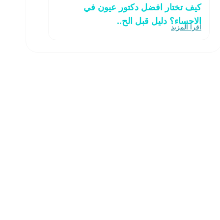
كيف تختار افضل دكتور عيون في
الاحساء؟ دليل قبل الح..
اقرأ المزيد