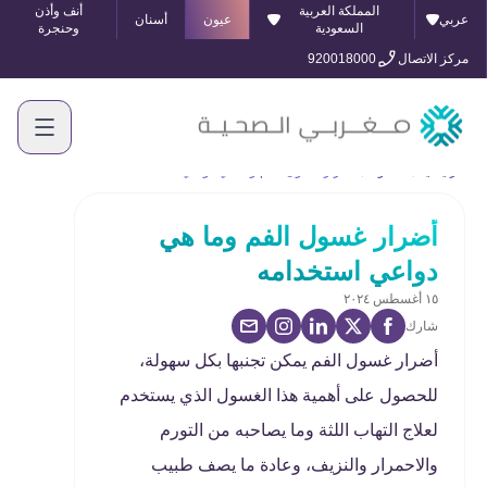
المملكة العربية
أنف وأذن
عربي
عيون
أسنان
السعودية
وحنجرة
مركز الاتصال
920018000
الرئيسية
المدونة
أضرار غسول الفم وما هي دواعي استخدامه
أضرار غسول الفم وما هي
دواعي استخدامه
١٥ أغسطس ٢٠٢٤
شارك
أضرار غسول الفم يمكن تجنبها بكل سهولة،
للحصول على أهمية هذا الغسول الذي يستخدم
لعلاج التهاب اللثة وما يصاحبه من التورم
والاحمرار والنزيف، وعادة ما يصف طبيب