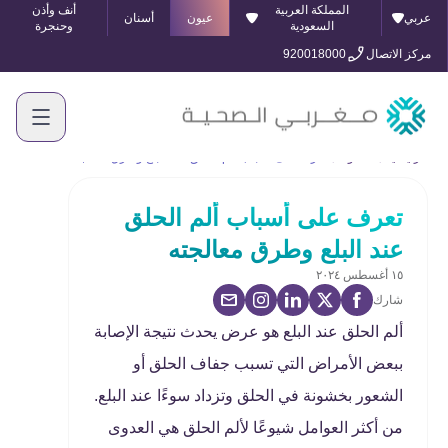
المملكة العربية
أنف وأذن
عربي
عيون
أسنان
السعودية
وحنجرة
مركز الاتصال
920018000
الرئيسية
المدونة
تعرف على أسباب ألم الحلق عند البلع وطرق معالجته
تعرف على أسباب ألم الحلق
عند البلع وطرق معالجته
١٥ أغسطس ٢٠٢٤
شارك
ألم الحلق عند البلع هو عرض يحدث نتيجة الإصابة
ببعض الأمراض التي تسبب جفاف الحلق أو
الشعور بخشونة في الحلق وتزداد سوءًا عند البلع.
من أكثر العوامل شيوعًا لألم الحلق هي العدوى