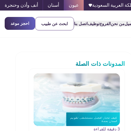
كة العربية السعودية
عيون
أسنان
أنف وأذن وحنجرة
احجز موعد
ميل
من نحن
الفروع
توظيف
اتصل بنا
ابحث عن طبيب
المدونات ذات الصلة
3 دقيقة للقراءة