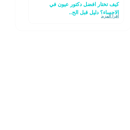
كيف تختار افضل دكتور عيون في
الاحساء؟ دليل قبل الح..
اقرأ المزيد