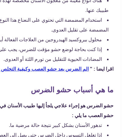
هناك أنواع معينة من معجون الأسنان مخصصة لهذه ال
طبيبك عنها.
استخدام المضمضة التي تحتوي على النعناع هذا النوع
المضمضة على تقليل العدوى.
محلول بيروكسيد الهيدروجين من العلاجات الفعالة أي
إذا كنت بحاجة لوضع حشو مؤقت للضرس، يجب على ا
المضادات الحيوية للتقليل من تورم اللثة أو العدوى.
اقرا ايضا : "
الم الضرس بعد حشو العصب وكيفية التخلص 
ما هي أسباب حشو الضرس
حشو الضرس هو إجراء علاجي يلجأ إليها طبيب الأسنان ف
حشو العصب ما يلي :
تدهور الأسنان بشكل كبير نتيجة حالة مرضية ما.
إذا تغلغل التسوس داخل الضرس حتى يصل إلى العص