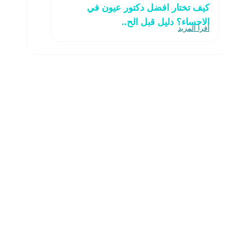
كيف تختار افضل دكتور عيون في
الاحساء؟ دليل قبل الح..
اقرأ المزيد