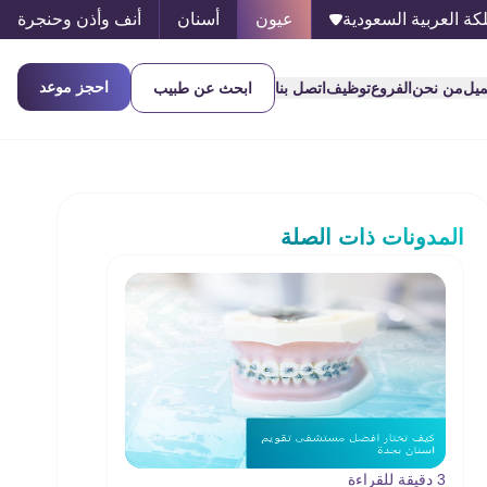
كة العربية السعودية
عيون
أسنان
أنف وأذن وحنجرة
احجز موعد
ميل
من نحن
الفروع
توظيف
اتصل بنا
ابحث عن طبيب
المدونات ذات الصلة
3 دقيقة للقراءة