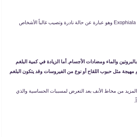
عدوى فطرية بسبب فطريات تسمى Exophiala dermatitidis وهو عبارة عن حالة نادرة وتصيب غالباً الأشخاص
بروتين والماء ومضادات الأجسام, أما الزيادة في كمية البلغم
يجة مثل حبوب اللقاح أو نوع من الفيروسات وقد يتكون البلغم
 المزيد من مخاط الأنف بعد التعرض لمسببات الحساسية والذي
.