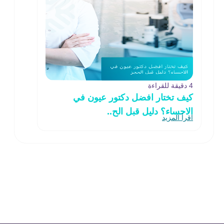
4 دقيقة للقراءة
كيف تختار افضل دكتور عيون في
الاحساء؟ دليل قبل الح..
اقرأ المزيد