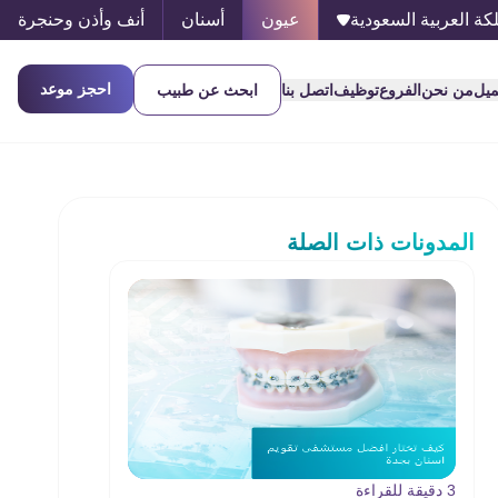
كة العربية السعودية
عيون
أسنان
أنف وأذن وحنجرة
احجز موعد
ميل
من نحن
الفروع
توظيف
اتصل بنا
ابحث عن طبيب
المدونات ذات الصلة
3 دقيقة للقراءة