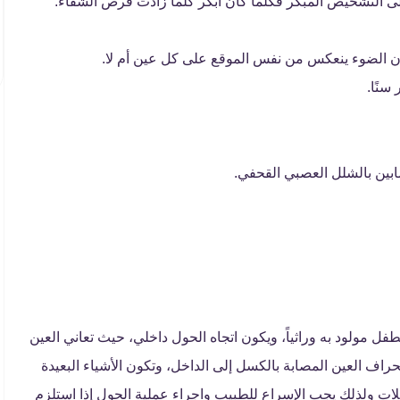
على التشخيص المبكر فكلما كان أبكر كلما زادت فرص الشفاء.
ان الضوء ينعكس من نفس الموقع على كل عين أم لا.
سنًا.
ابين بالشلل العصبي القحفي.
شهر من العمر ويكون الطفل مولود به وراثياً، ويكون اتجاه الحول داخلي، حيث تعاني العين
حراف العين المصابة بالكسل إلى الداخل، وتكون الأشياء البعيدة
ضلات ولذلك يجب الإسراع للطبيب واجراء عملية الحول إذا استلزم