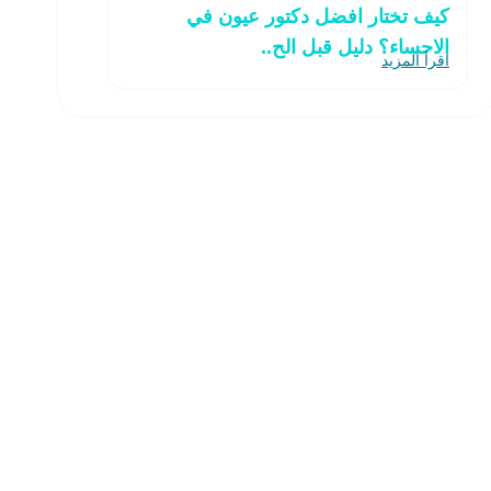
كيف تختار افضل دكتور عيون في
الاحساء؟ دليل قبل الح..
اقرأ المزيد