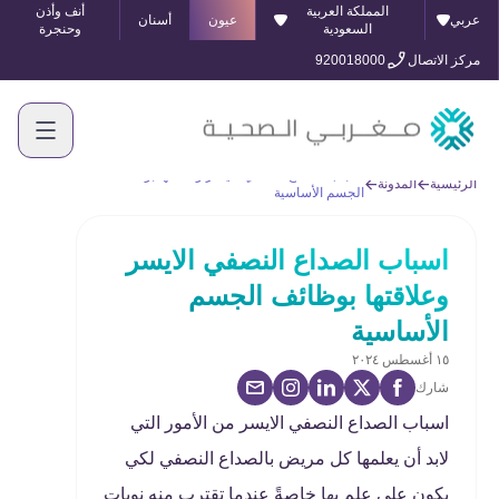
المملكة العربية
أنف وأذن
عربي
عيون
أسنان
السعودية
وحنجرة
مركز الاتصال
920018000
اسباب الصداع النصفي الايسر وعلاقتها بوظائف
الرئيسية
المدونة
الجسم الأساسية
اسباب الصداع النصفي الايسر
وعلاقتها بوظائف الجسم
الأساسية
١٥ أغسطس ٢٠٢٤
شارك
اسباب الصداع النصفي الايسر من الأمور التي
لابد أن يعلمها كل مريض بالصداع النصفي لكي
يكون على علم بها خاصةً عندما تقترب منه نوبات