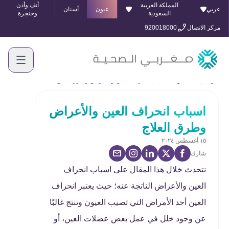
المملكة العربية
أنف وأذن
عربي
عيون
أسنان
السعودية
وحنجرة
مركز الاتصال
920018000
الرئيسية
المدونة
اسباب انحراف العين والأعراض وطرق العلاج
اسباب انحراف العين والأعراض
وطرق العلاج
١٥ أغسطس ٢٠٢٤
شارك
نتحدث خلال هذا المقال على اسباب انحراف
العين والأعراض الناتجة عنه؛ حيث يعتبر انحراف
العين أحد الأمراض التي تصيب العيون وتنتج غالبًا
عن وجود خلل في عمل بعض عضلات العين، أو