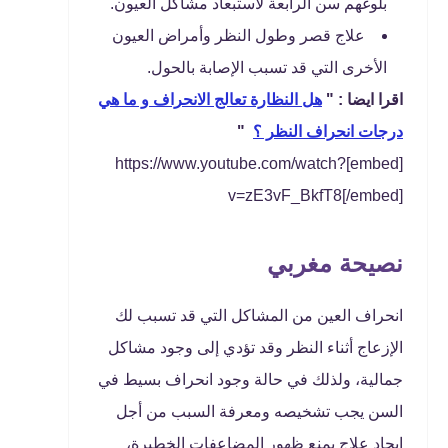
بلوغهم سن الرابعة لاستبعاد مشاكل العيون.
علاج قصر وطول النظر وأمراض العيون
الأخرى التي قد تسبب الإصابة بالحول.
اقرا ايضا : "
هل النظارة تعالج الانحراف و ما هي
درجات انحراف النظر ؟
"
[embed]https://www.youtube.com/watch?
v=zE3vF_BkfT8[/embed]
نصيحة مغربي
انحراف العين من المشاكل التي قد تسبب لك
الإزعاج أثناء النظر وقد تؤدي إلى وجود مشاكل
جمالية، ولذلك في حالة وجود انحراف بسيط في
السن يجب تشخيصه ومعرفة السبب من أجل
إيجاد علاج يمنع ظهور المضاعفات الخطيرة،