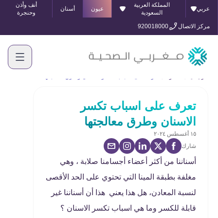
المملكة العربية
أنف وأذن
عربي
عيون
أسنان
السعودية
وحنجرة
مركز الاتصال
920018000
الرئيسية
المدونة
تعرف على اسباب تكسر الاسنان وطرق معالجتها
تعرف على اسباب تكسر
الاسنان وطرق معالجتها
١٥ أغسطس ٢٠٢٤
شارك
أسناننا من أكثر أعضاء أجسامنا صلابة ، وهي
مغلفة بطبقة المينا التي تحتوي على الحد الأقصى
لنسبة المعادن، هل هذا يعني هذا أن أسناننا غير
قابلة للكسر وما هي اسباب تكسر الاسنان ؟