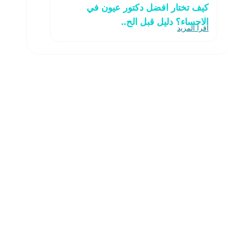
كيف تختار افضل دكتور عيون في
الاحساء؟ دليل قبل الح..
اقرأ المزيد