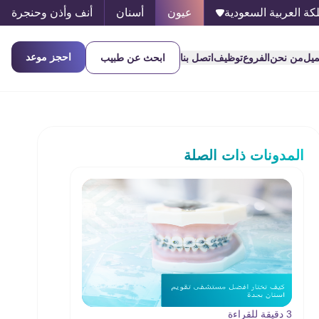
كة العربية السعودية
عيون
أسنان
أنف وأذن وحنجرة
احجز موعد
ميل
من نحن
الفروع
توظيف
اتصل بنا
ابحث عن طبيب
المدونات ذات الصلة
3 دقيقة للقراءة