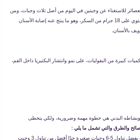
العصائر للاستغناء عن وجبتين في اليوم من أصل ثلاث وجبات، ومن
أنواع هذه العصائر ما يعرف باسم ميلك شيك، التي تحتوي على 18 جرام من السكر، وهو ما ينتج عنه إصابة الأسنان
ويف بالأسنان.
كميات كبيرة من البقوليات، على نمو وانتشار البكتيريا داخل الفم،
نشاطه البدني هي خطوة مهمة وضرورية، ولكي يتخطى
صائح والطرق والتي تشمل ما يلي :
الحرص على تناول وجبات صغير ومتكررة أيضًا، حيث يفضل تناول 5-6 وجبات صغيرة جدًا أفضل من تناول 3 وجبت