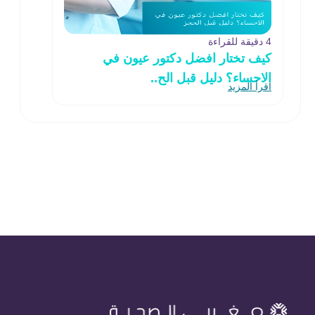
4 دقيقة للقراءة
كيف تختار افضل دكتور عيون في
الاحساء؟ دليل قبل الح..
اقرأ المزيد