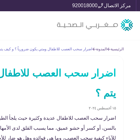
مركز الاتصال
920018000
الرئيسية
المدونة
اضرار سحب العصب للاطفال ومتي يكون ضرورياً ؟ و كيف يتم
اضرار سحب العصب للاطفال و
يتم ؟
١٥ أغسطس ٢٠٢٤
اضرار سحب العصب للاطفال عديدة وكثيرة حيث يلجأ ا
بالسن، أو كسر أو حشو عميق، مما يسبب القلق لدى الأمه
للآباء كيفية سحب العصب، وما هي فوائده وهل هو ضار لل