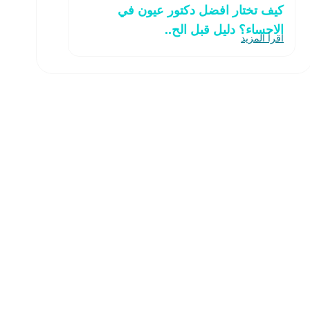
كيف تختار افضل دكتور عيون في
الاحساء؟ دليل قبل الح..
اقرأ المزيد