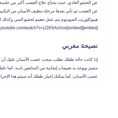
عن الحشو العادي، حيث يحتاج علاج العصب أكثر من جلسة أو
عن العصب ثم تأتي بعدها مرحلة تنظيف الأسنان من البكتيريا
هيبوكلوريت الصوديوم يتم عمل تعقيم لحشو السن وكذلك ا
[embed]https://www.youtube.com/watch?v=jJ2tOiAoXos[/embed]
نصيحة مغربي
إذا كانت حالة طفلك تطلب سحب عصب الأسنان عليك أن تقو
متميز ويوجد به تقييمات إيجابية من المتابعين لديه، كما 
عصب الأسنان، كما يمكنك إخبار طفلك أنه سيتم هذا الإجراء