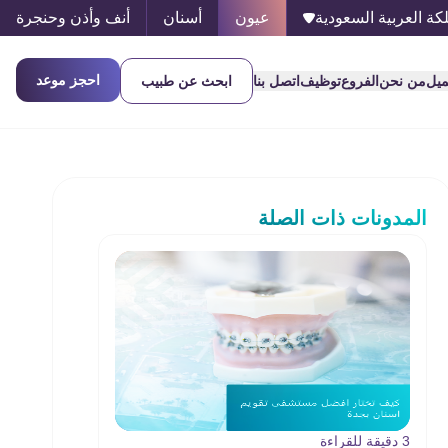
كة العربية السعودية
عيون
أسنان
أنف وأذن وحنجرة
احجز موعد
ميل
من نحن
الفروع
توظيف
اتصل بنا
ابحث عن طبيب
المدونات ذات الصلة
3 دقيقة للقراءة