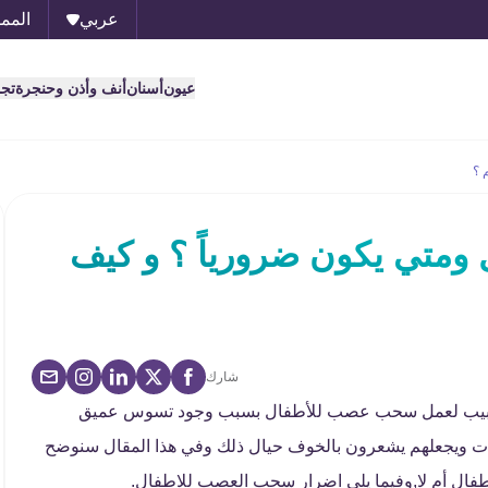
عربي
الممل
عيون
أسنان
أنف وأذن وحنجرة
تج
 ؟
متي يكون ضرورياً ؟ و كيف
شارك
لطبيب لعمل سحب عصب للأطفال بسبب وجود تسوس عميق
ات ويجعلهم يشعرون بالخوف حيال ذلك وفي هذا المقال سنوضح
أطفال أم لا,وفيما يلي اضرار سحب العصب للاطفال.