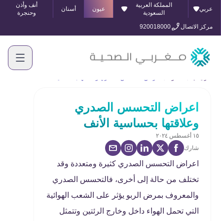
المملكة العربية
أنف وأذن
عربي
عيون
أسنان
السعودية
وحنجرة
مركز الاتصال
920018000
الرئيسية
المدونة
اعراض التحسس الصدري وعلاقتها بحساسية الأنف
اعراض التحسس الصدري
وعلاقتها بحساسية الأنف
١٥ أغسطس ٢٠٢٤
شارك
اعراض التحسس الصدري كثيرة ومتعددة وقد
تختلف من حالة إلى أخرى، فالتحسس الصدري
والمعروف بمرض الربو يؤثر على الشعب الهوائية
التي تحمل الهواء داخل وخارج الرئتين وتتمثل