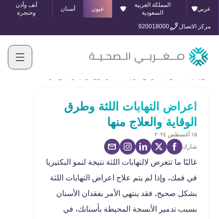
المملكة العربية
أنف وأذن
عربي
عيون
أسنان
السعودية
وحنجرة
مركز الاتصال
920018000
الرئيسية
المدونة
اعراض التهابات اللثة وطرق الوقاية والعلاج منها
اعراض التهابات اللثة وطرق
الوقاية والعلاج منها
١٥ أغسطس ٢٠٢٤
شارك
غالبًا ما تتعرض لالتهابات اللثة نتيجة لنمو البكتيريا
في فمك، وإذا لم يتم علاج اعراض التهابات اللثة
بشكل صحيح، فقد ينتهي الأمر بفقدان الأسنان
بسبب تدمير الأنسجة المحيطة بأسنانك، في