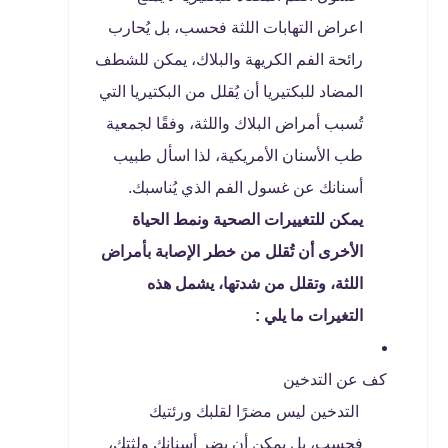
اعراض التهابات اللثة فحسب، بل يُحارب
رائحة الفم الكريهة والبلاك، يمكن للشطف
المضاد للبكتيريا أن يُقلل من البكتيريا التي
تُسبب أمراض البلاك واللثة، وفقًا لجمعية
طب الأسنان الأمريكية، لذا اسأل طبيب
أسنانك عن غسول الفم الذي يُناسبك.
يمكن للتغييرات الصحية ونمط الحياة
الأخرى أن تُقلل من خطر الإصابة بأمراض
اللثة، وتقلل من شدتها، يشمل هذه
التغيرات ما يلي :
كف عن التدخين
التدخين ليس مضرًا لقلبك ورئتيك
فحسب، بل يمكن أن يضر أسنانك ولثتك،