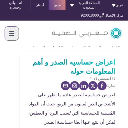
المملكة العربية
أنف وأذن
عربي
عيون
أسنان
السعودية
وحنجرة
مركز الاتصال
920018000
الرئيسية
المدونة
اعراض حساسيه الصدر و أهم المعلومات حوله
اعراض حساسيه الصدر و أهم
المعلومات حوله
١٥ أغسطس ٢٠٢٤
شارك
اعراض حساسيه الصدر عادة ما تظهر على
الأشخاص الذين يُعانون من الربو، حيث أن المواد
المُسببة للحساسية التي تُسبب البرد أو العطس،
يُمكن أن ينتج عنها أيضًا حساسية الصدر.