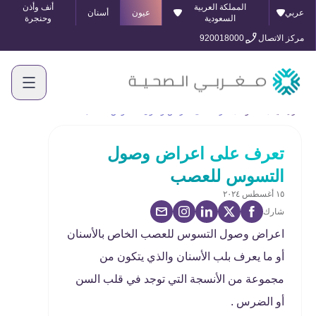
المملكة العربية
أنف وأذن
عربي
عيون
أسنان
السعودية
وحنجرة
مركز الاتصال
920018000
الرئيسية
المدونة
تعرف على اعراض وصول التسوس للعصب
تعرف على اعراض وصول
التسوس للعصب
١٥ أغسطس ٢٠٢٤
شارك
اعراض وصول التسوس للعصب الخاص بالأسنان
أو ما يعرف بلب الأسنان والذي يتكون من
مجموعة من الأنسجة التي توجد في قلب السن
أو الضرس .