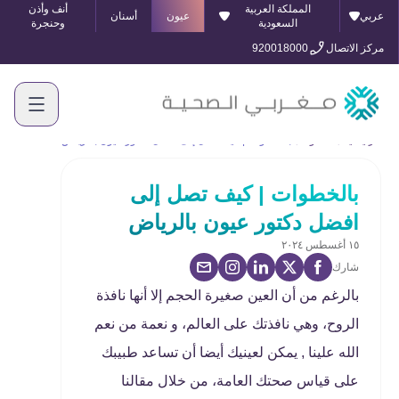
المملكة العربية
أنف وأذن
عربي
عيون
أسنان
السعودية
وحنجرة
مركز الاتصال
920018000
الرئيسية
المدونة
بالخطوات | كيف تصل إلى افضل دكتور عيون بالرياض
بالخطوات | كيف تصل إلى
افضل دكتور عيون بالرياض
١٥ أغسطس ٢٠٢٤
شارك
بالرغم من أن العين صغيرة الحجم إلا أنها نافذة
الروح، وهي نافذتك على العالم، و نعمة من نعم
الله علينا , يمكن لعينيك أيضا أن تساعد طبيبك
على قياس صحتك العامة، من خلال مقالنا