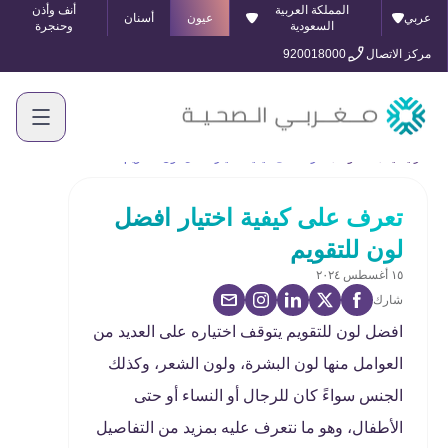
المملكة العربية
أنف وأذن
عربي
عيون
أسنان
السعودية
وحنجرة
مركز الاتصال
920018000
الرئيسية
المدونة
تعرف على كيفية اختيار افضل لون للتقويم
تعرف على كيفية اختيار افضل
لون للتقويم
١٥ أغسطس ٢٠٢٤
شارك
افضل لون للتقويم يتوقف اختياره على العديد من
العوامل منها لون البشرة، ولون الشعر، وكذلك
الجنس سواءً كان للرجال أو النساء أو حتى
الأطفال، وهو ما نتعرف عليه بمزيد من التفاصيل