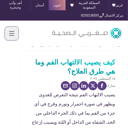
المملكة العربية
أنف وأذن
عربي
عيون
أسنان
السعودية
وحنجرة
مركز الاتصال
920018000
الرئيسية
المدونة
كيف يصيب الالتهاب الفم وما هي طرق العلاج؟
كيف يصيب الالتهاب الفم وما
هي طرق العلاج؟
١٥ أغسطس ٢٠٢٤
شارك
يصيب الالتهاب الفم نتيجة التعرض للعدوى
ويظهر في صورة احمرار وتورم وقرح في أي
جزء من الفم بما في ذلك الجزء الداخلي من
الخد، الشفاه من الداخل أو اللثة ويسبب إزعاج