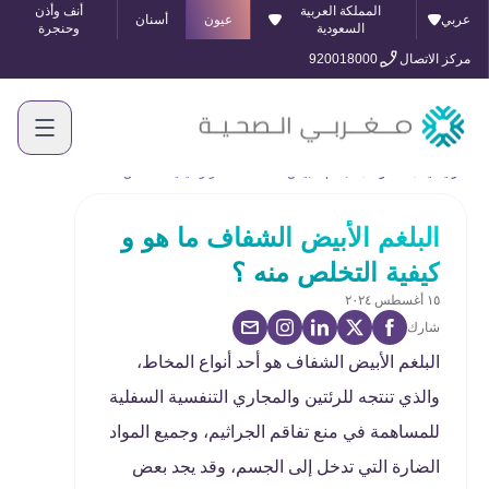
المملكة العربية
أنف وأذن
عربي
عيون
أسنان
السعودية
وحنجرة
مركز الاتصال
920018000
الرئيسية
المدونة
البلغم الأبيض الشفاف ما هو و كيفية التخلص منه ؟
البلغم الأبيض الشفاف ما هو و
كيفية التخلص منه ؟
١٥ أغسطس ٢٠٢٤
شارك
البلغم الأبيض الشفاف هو أحد أنواع المخاط،
والذي تنتجه للرئتين والمجاري التنفسية السفلية
للمساهمة في منع تفاقم الجراثيم، وجميع المواد
الضارة التي تدخل إلى الجسم، وقد يجد بعض