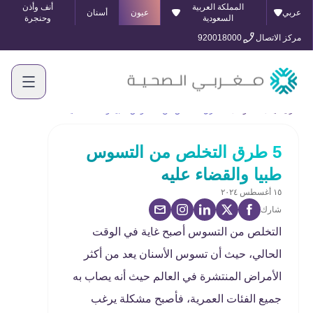
المملكة العربية
أنف وأذن
عربي
عيون
أسنان
السعودية
وحنجرة
مركز الاتصال
920018000
الرئيسية
المدونة
5 طرق التخلص من التسوس طبيا والقضاء عليه
5 طرق التخلص من التسوس
طبيا والقضاء عليه
١٥ أغسطس ٢٠٢٤
شارك
التخلص من التسوس أصبح غاية في الوقت
الحالي، حيث أن تسوس الأسنان يعد من أكثر
الأمراض المنتشرة في العالم حيث أنه يصاب به
جميع الفئات العمرية، فأصبح مشكلة يرغب