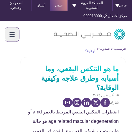
المملكة العربية
أنف وأذن
عربي
عيون
أسنان
السعودية
وحنجرة
مركز الاتصال
920018000
ما هو التنكس البقعي، وما أسبابه وطرق علاجه وكيفية
الرئيسية
المدونة
الوقاية؟
ما هو التنكس البقعي، وما
أسبابه وطرق علاجه وكيفية
الوقاية؟
١٥ أغسطس ٢٠٢٤
شارك
اضطراب التنكس البقعي المرتبط بالعمر amd أو
age related macular degeneration هو حالة
طبية تصيب شبكية العين مع التقدم في العمر،