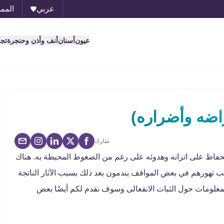
عربي
الممل
عيون
أسنان
أنف وأذن وحنجرة
تج
راضه وأضراره)
شارك
والحفاظ على اتزانه وهدوئه على رغم من الضغوط المحيطة به. هناك
 تهورهم في بعض المواقف يندمون بعد ذلك بسبب الآثار الناتجة
معلومات حول الثبات الانفعالى وسوف نقدم لكم أيضًا بعض