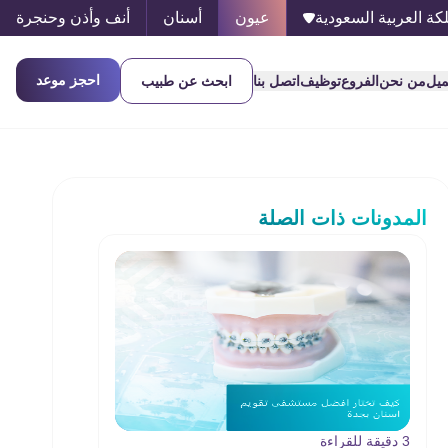
كة العربية السعودية
عيون
أسنان
أنف وأذن وحنجرة
احجز موعد
ميل
من نحن
الفروع
توظيف
اتصل بنا
ابحث عن طبيب
المدونات ذات الصلة
3 دقيقة للقراءة