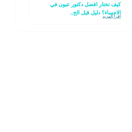
كيف تختار افضل دكتور عيون في
الاحساء؟ دليل قبل الح..
اقرأ المزيد