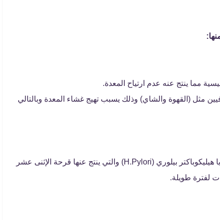
ها:
يسية مما ينتج عنه عدم ارتياح المعدة.
يين مثل (القهوة والشاي) وذلك يسبب تهيج غشاء المعدة وبالتالي
تحدث الإصابة بالقرحة الهضمية نتيجة للإصابة ببكتيريا هيليكوباكتر بيلوري (H.Pylori) والتي ينتج عنها قرحة الإثنى عشر
ات لفترة طويلة.