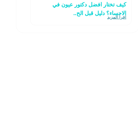
كيف تختار افضل دكتور عيون في
الاحساء؟ دليل قبل الح..
اقرأ المزيد