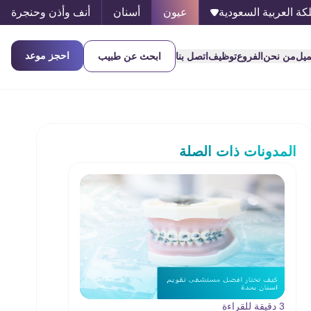
كة العربية السعودية
عيون
أسنان
أنف وأذن وحنجرة
احجز موعد
ميل
من نحن
الفروع
توظيف
اتصل بنا
ابحث عن طبيب
المدونات ذات الصلة
3 دقيقة للقراءة