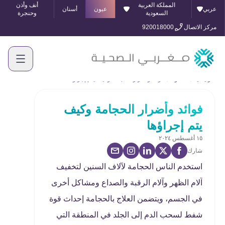
المملكة العربية
أنف وأذن
عربي
عيون
أسنان
السعودية
وحنجرة
مركز الاتصال
920018000
الرئيسية
المدونة
فوائد وأضرار الحجامة وكيف يتم إجراؤها
فوائد وأضرار الحجامة وكيف
يتم إجراؤها
١٥ أغسطس ٢٠٢٤
شارك
استخدم الناس الحجامة لآلاف السنين لتخفيف
آلام الظهر وآلام الرقبة والصداع ومشاكل أخرى
في الجسم، ويتضمن العلاج بالحجامة إحداث قوة
شفط لسحب الدم إلى الجلد في المنطقة التي