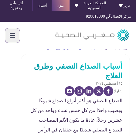
المملكة العربية
أنف وأذن
عربي
عيون
أسنان
السعودية
وحنجرة
مركز الاتصال
920018000
الرئيسية
المدونة
أسباب الصداع النصفي وطرق العلاج
أسباب الصداع النصفي وطرق
العلاج
١٥ أغسطس ٢٠٢٤
شارك
الصداع النصفي هو أكثر أنواع الصداع شيوعًا
ويصيب واحدًا من كل خمس نساء وواحد من كل
عشرين رجلاً، عادةً ما يكون الألم المصاحب
للصداع النصفي شديدًا مع خفقان في الرأس