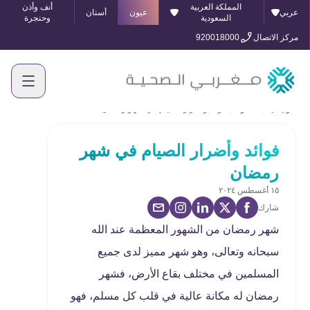
المملكة العربية
أنف وأذن
عربي
عيون
أسنان
السعودية
وحنجرة
مركز الاتصال
920018000
الرئيسية
المدونة
فوائد وأضرار الصيام في شهر رمضان
فوائد وأضرار الصيام في شهر
رمضان
١٥ أغسطس ٢٠٢٤
شارك
شهر رمضان من الشهور المعظمة عند الله
سبحانه وتعالى، وهو شهر مميز لدى جميع
المسلمين في مختلف بقاع الأرض، فشهر
رمضان له مكانة عالية في قلب كل مسلم، فهو