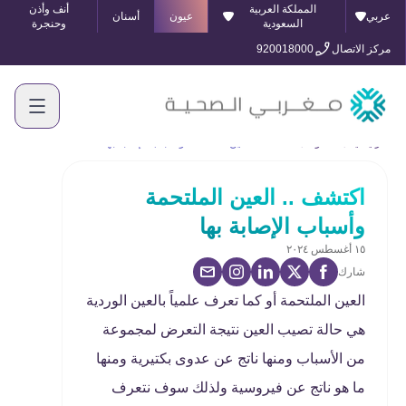
المملكة العربية
أنف وأذن
عربي
عيون
أسنان
السعودية
وحنجرة
مركز الاتصال
920018000
الرئيسية
المدونة
اكتشف .. العين الملتحمة وأسباب الإصابة بها
اكتشف .. العين الملتحمة
وأسباب الإصابة بها
١٥ أغسطس ٢٠٢٤
شارك
العين الملتحمة أو كما تعرف علمياً بالعين الوردية
هي حالة تصيب العين نتيجة التعرض لمجموعة
من الأسباب ومنها ناتج عن عدوى بكتيرية ومنها
ما هو ناتج عن فيروسية ولذلك سوف نتعرف