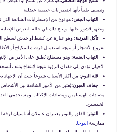
تشنج الوجه النصفي:
هوعبارة عن تشنج أو انقباض لا
وتصنف طبياً بأنها اضطرابات عصبية عضلية.
التهاب الجفن:
هو نوع من الإضطرابات الشائعة التي ت
وتظهر قشور عليها، وينتج ذلك في حالة التعرض للإصابة ب
تآكل القرنية:
وهو عبارة عن كشط أو خدش لسطح القرني
لفروع الأشجار أو نتيجة استعمال فرشاة المكياج أو الأظاف
التهاب العنبية:
وهو مصطلح يٌطلق على الأمراض الإلته
الأحيان تؤدي إلى فقدان الرؤية نتيجة لإنتفاخ وتلف أنسجة 
قلة النوم:
من أكثر الأسباب شيوعاً حيث أن الإجهاد ي
جفاف العيون:
يٌعتبر من الأمور الشائعة بين الأشخاص 
مضادات الهستامين ومضادات الإكتئاب ومستخدمي العدسا
الخمسين.
التوتر:
القلق والتوتر يعتبران عاملان أساسيان لرفة ا
ممارسة
اليوجا
.