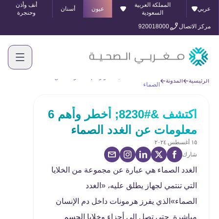
المملكة العربية
أنف وأذن
عربي
عيون
أسنان
السعودية
وحنجرة
مركز الاتصال
920018000
اكتشف &#8230; أخطر وأهم 6 معلومات عن الغدد
الرئيسية
المدونة
الصماء
اكتشف &#8230; أخطر وأهم 6
معلومات عن الغدد الصماء
١٥ أغسطس ٢٠٢٤
شارك
الغدد الصماء هي عبارة عن مجموعة من الخلايا
التي تنتمي لجهاز يطلق عليه، «الغدد
الصماء»الذي يفرز هرمونات داخل دم الإنسان
مباشرة حتى تصل إلى أجزاء وخلايا الجسم