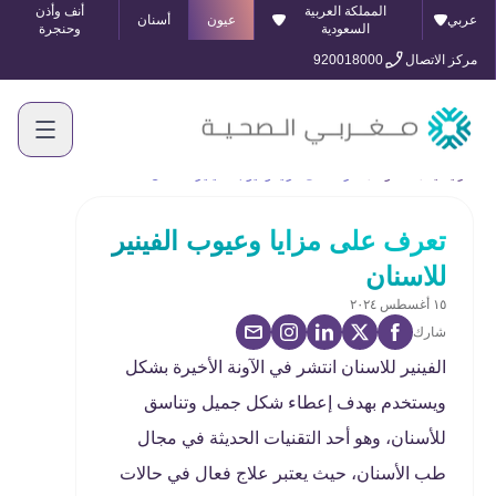
المملكة العربية
أنف وأذن
عربي
عيون
أسنان
السعودية
وحنجرة
مركز الاتصال
920018000
الرئيسية
المدونة
تعرف على مزايا وعيوب الفينير للاسنان
تعرف على مزايا وعيوب الفينير
للاسنان
١٥ أغسطس ٢٠٢٤
شارك
الفينير للاسنان انتشر في الآونة الأخيرة بشكل
ويستخدم بهدف إعطاء شكل جميل وتناسق
للأسنان، وهو أحد التقنيات الحديثة في مجال
طب الأسنان، حيث يعتبر علاج فعال في حالات