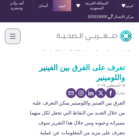
المملكة العربية
أنف وأذن
عربي
عيون
أسنان
السعودية
وحنجرة
مركز الاتصال
920018000
الرئيسية
المدونة
تعرف على الفرق بين الفينير واللومينير
تعرف على الفرق بين الفينير
واللومينير
١٥ أغسطس ٢٠٢٤
شارك
الفرق بين الفينير واللومينير يمكن التعرف عليه
من خلال العديد من النقاط التي تجعل لكل منهما
مميزاته وعيوبه ومن خلال هذا التقرير سوف
نتعرف على مزيد من المعلومات عن عملية