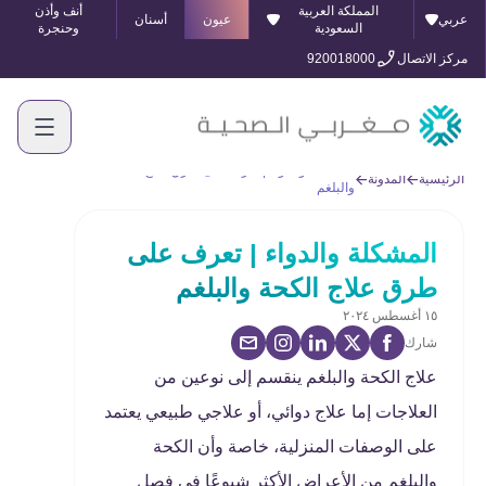
المملكة العربية
أنف وأذن
عربي
عيون
أسنان
السعودية
وحنجرة
مركز الاتصال
920018000
المشكلة والدواء | تعرف على طرق علاج الكحة
الرئيسية
المدونة
والبلغم
المشكلة والدواء | تعرف على
طرق علاج الكحة والبلغم
١٥ أغسطس ٢٠٢٤
شارك
علاج الكحة والبلغم ينقسم إلى نوعين من
العلاجات إما علاج دوائي، أو علاجي طبيعي يعتمد
على الوصفات المنزلية، خاصة وأن الكحة
والبلغم من الأعراض الأكثر شيوعًا في فصل