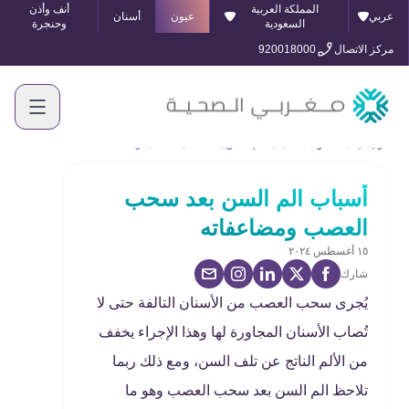
المملكة العربية
أنف وأذن
عربي
عيون
أسنان
السعودية
وحنجرة
مركز الاتصال
920018000
الرئيسية
المدونة
أسباب الم السن بعد سحب العصب ومضاعفاته
أسباب الم السن بعد سحب
العصب ومضاعفاته
١٥ أغسطس ٢٠٢٤
شارك
يُجرى سحب العصب من الأسنان التالفة حتى لا
تُصاب الأسنان المجاورة لها وهذا الإجراء يخفف
من الألم الناتج عن تلف السن، ومع ذلك ربما
تلاحظ الم السن بعد سحب العصب وهو ما