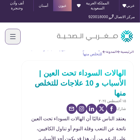
المملكة العربية
أنف وأذن
عربي
عيون
أسنان
السعودية
وحنجرة
مركز الاتصال
920018000
الهالات السوداء تحت العين | الأسباب و 10 علاجات
الرئيسية
المدونة
للتخلص منها
الهالات السوداء تحت العين |
الأسباب و 10 علاجات للتخلص
منها
١٥ أغسطس ٢٠٢٤
شارك
يعتقد الناس غالبًا أن الهالات السوداء تحت العين
ناتجة عن التعب وقلة النوم أو تناول الكافيين،
على الرغم من أن هذا قد يكون أحد الأسباب،