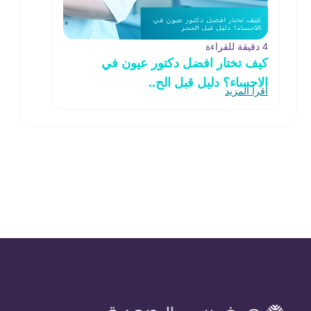
4 دقيقة للقراءة
كيف تختار افضل دكتور عيون في
الاحساء؟ دليل قبل الح..
اقرأ المزيد