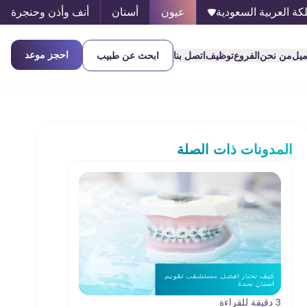
كة العربية السعودية
عيون
أسنان
أنف وأذن وحنجرة
احجز موعد
ميل
من نحن
الفروع
توظيف
اتصل بنا
ابحث عن طبيب
المدونات ذات الصلة
3 دقيقة للقراءة