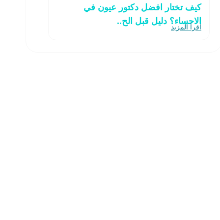
كيف تختار افضل دكتور عيون في
الاحساء؟ دليل قبل الح..
اقرأ المزيد