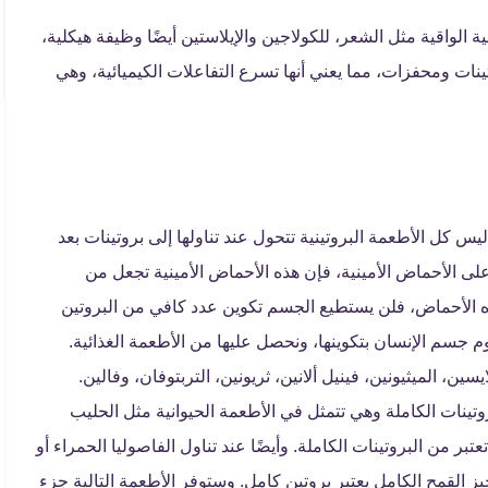
طية الواقية مثل الشعر، للكولاجين والإيلاستين أيضًا وظيفة هيكلية،
ينات ومحفزات، مما يعني أنها تسرع التفاعلات الكيميائية، وهي
 كل الأطعمة البروتينية تتحول عند تناولها إلى بروتينات بعد
ى الأحماض الأمينية، فإن هذه الأحماض الأمينية تجعل من
ه الأحماض، فلن يستطيع الجسم تكوين عدد كافي من البروتين
 جسم الإنسان بتكوينها، ونحصل عليها من الأطعمة الغذائية.
يسين، الميثيونين، فينيل ألانين، ثريونين، التربتوفان، وفالين.
تينات الكاملة وهي تتمثل في الأطعمة الحيوانية مثل الحليب
بر من البروتينات الكاملة. وأيضًا عند تناول الفاصوليا الحمراء أو
بز القمح الكامل يعتبر بروتين كامل. وستوفر الأطعمة التالية جزء