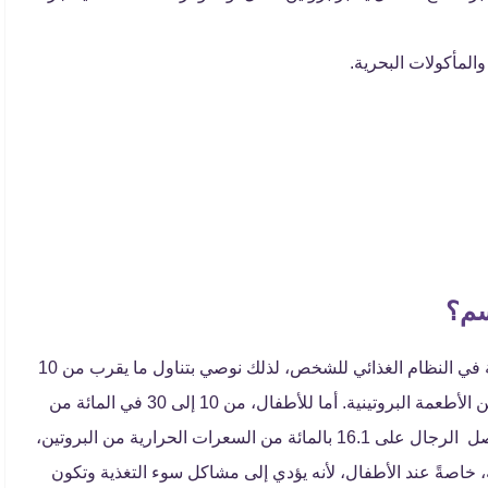
المأكولات البحرية.
سم؟
نقص البروتين يحدث عند انخفاض كميات البروتين الأساسية في النظام الغذائي للشخص، لذلك نوصي بتناول ما يقرب من 10
إلى 35 في المائة من السعرات الحرارية اليومية للبالغين من الأطعمة البروتينية. أما للأطفال، من 10 إلى 30 في المائة من
السعرات يجب الحصول عليها من البروتينات. ويجب أن يحصل الرجال على 16.1 بالمائة من السعرات الحرارية من البروتين،
ق للغاية، خاصةً عند الأطفال، لأنه يؤدي إلى مشاكل سوء التغذية وتكون