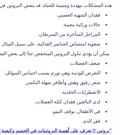
هذه المشكلات مهددة ومميتة للحياة. قد ينقص البروتين في
فقدان الشهية العصبي.
حالات وراثية معينة.
المراحل المتأخرة من السرطان.
صعوبة امتصاص العناصر الغذائية، على سبيل المثال الإصابة بمتلازمة الق
يمكن أن يؤدي تناول البروتين المنخفض جدًا إلى بعض الم
ضعف العضلات.
التعرض للوذمة وهي تورم بسبب احتباس السوائل.
شعر رقيق وهش وأظافر سهلة التكسر.
الاضطرابات الجلدية.
لدى البالغين فقدان كتلة العضلات.
في الأطفال، توقف النمو.
فقر الدم.
"بروتين !! تعرف على أهمية البروتينات في الجسم وكيفية 