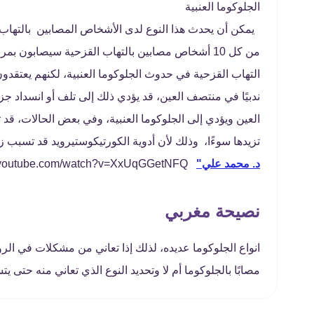
الجلوكوما العنبية
من كل 10 أشخاص مصابين بالتهاب القزحية سيصابون ب
التهاب القزحية في حدوث الجلوكوما العنبية، لكنهم يعتقدون 
ندبيًا في منتصف العين، قد يؤدي ذلك إلى تلف أو انسداد ج
العين ويؤدي إلى الجلوكوما العنبية، وفي بعض الحالات، قد تسب
تزيدها سوءًا، وذلك لأن أدوية الكورتيكوستيرويد قد تسبب ز
د. محمد علي"
https://www.youtube.com/watch?v=XxUqGGetNFQ
نصيحة مغربي
انواع الجلوكوما عديده، لذلك إذا تعاني من مشكلات في الرؤي
مصابًا بالجلوكوما أم لا وتحديد النوع الذي تعاني منه حتى ي