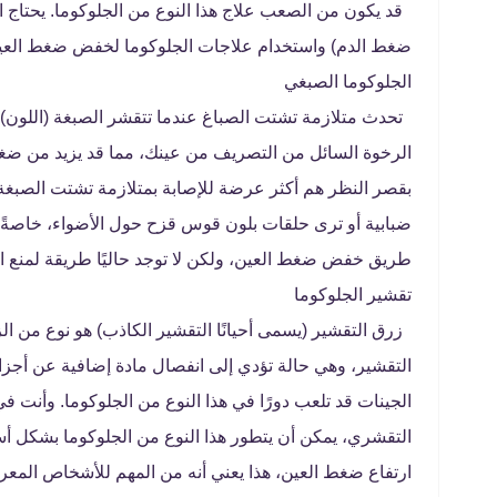
قد يكون من الصعب علاج هذا النوع من الجلوكوما. يحتاج 
ضغط الدم) واستخدام علاجات الجلوكوما لخفض ضغط العي
الجلوكوما الصبغي
تحدث متلازمة تشتت الصباغ عندما تتقشر الصبغة (اللون) م
الرخوة السائل من التصريف من عينك، مما قد يزيد من ضغط
بقصر النظر هم أكثر عرضة للإصابة بمتلازمة تشتت الصبغة 
ضبابية أو ترى حلقات بلون قوس قزح حول الأضواء، خاصةً ع
طريق خفض ضغط العين، ولكن لا توجد حاليًا طريقة لمنع 
تقشير الجلوكوما
زرق التقشير (يسمى أحيانًا التقشير الكاذب) هو نوع من ا
التقشير، وهي حالة تؤدي إلى انفصال مادة إضافية عن أجزاء
الجينات قد تلعب دورًا في هذا النوع من الجلوكوما. وأنت 
التقشري، يمكن أن يتطور هذا النوع من الجلوكوما بشكل أسر
ارتفاع ضغط العين، هذا يعني أنه من المهم للأشخاص المع