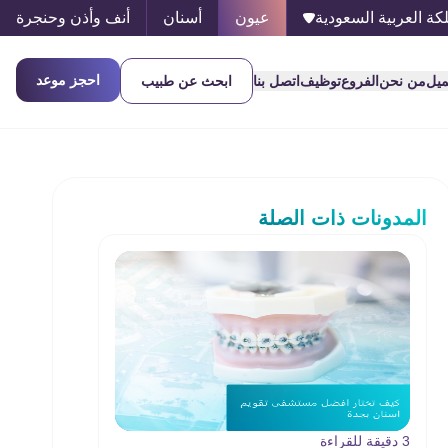
كة العربية السعودية
عيون
أسنان
أنف وأذن وحنجرة
احجز موعد
ميل
من نحن
الفروع
توظيف
اتصل بنا
ابحث عن طبيب
المدونات ذات الصلة
3 دقيقة للقراءة