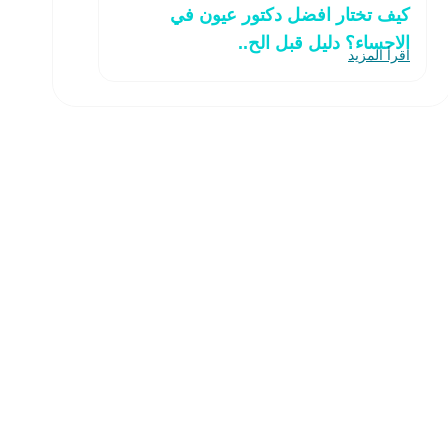
كيف تختار افضل دكتور عيون في
الاحساء؟ دليل قبل الح..
اقرأ المزيد