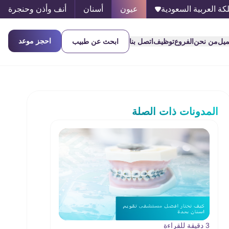
كة العربية السعودية
عيون
أسنان
أنف وأذن وحنجرة
احجز موعد
ميل
من نحن
الفروع
توظيف
اتصل بنا
ابحث عن طبيب
المدونات ذات الصلة
3 دقيقة للقراءة