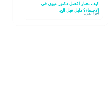
كيف تختار افضل دكتور عيون في
الاحساء؟ دليل قبل الح..
اقرأ المزيد