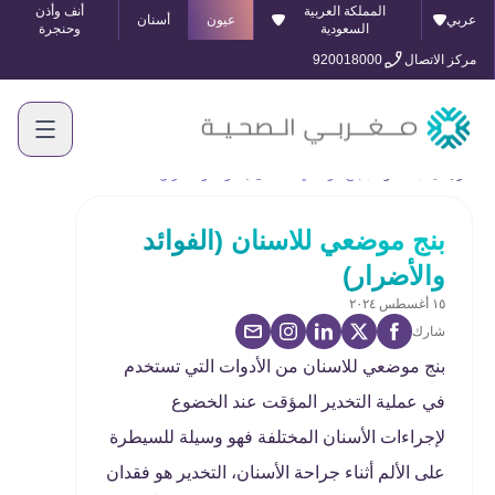
المملكة العربية
أنف وأذن
عربي
عيون
أسنان
السعودية
وحنجرة
مركز الاتصال
920018000
الرئيسية
المدونة
بنج موضعي للاسنان (الفوائد والأضرار)
بنج موضعي للاسنان (الفوائد
والأضرار)
١٥ أغسطس ٢٠٢٤
شارك
بنج موضعي للاسنان من الأدوات التي تستخدم
في عملية التخدير المؤقت عند الخضوع
لإجراءات الأسنان المختلفة فهو وسيلة للسيطرة
على الألم أثناء جراحة الأسنان، التخدير هو فقدان