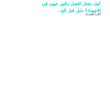
كيف تختار افضل دكتور عيون في
الاحساء؟ دليل قبل الح..
اقرأ المزيد