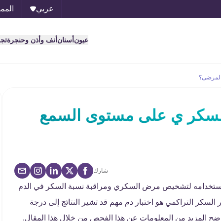
عربي
الممل
عيون
أسنان
أنف وأذن وحنجرة
تج
ؤثر داء السكر ي على مستوى السمع
شارك
ف يمكن استخدامه لتشخيص مرض السكري ومراقبة نسبة السكر في الدم
فاختبار الهيموجلوبين (HBa1c)، أو اختبار السكر التراكمي هو اختبار دم مهم قد تشير النتائج إلى درجة
 المزيد من المعلومات عن هذا الفحص من خلال هذا المقال.