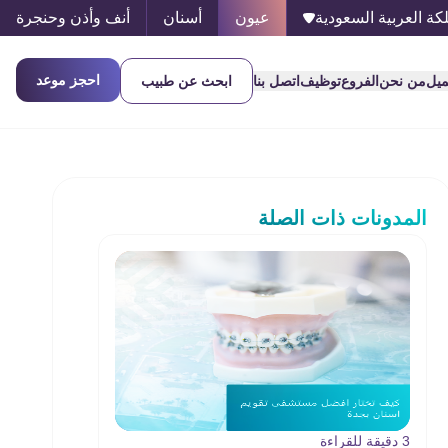
كة العربية السعودية
عيون
أسنان
أنف وأذن وحنجرة
احجز موعد
ميل
من نحن
الفروع
توظيف
اتصل بنا
ابحث عن طبيب
المدونات ذات الصلة
3 دقيقة للقراءة