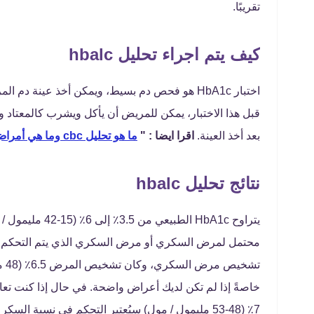
تقريبًا.
كيف يتم اجراء تحليل hbalc
اختبار HbA1c هو فحص دم بسيط، ويمكن أخذ عينة 
بعد أخذ العينة.
اقرا ايضا : "
ما هو تحليل cbc وما هي أمراض العين الناتجة عن الضغط المرتفع؟
نتائج تحليل hbalc
يتراوح HbA1c ال
تشخ
7٪ (48-53 مليمول / مول) سيُعتبر التحكم في نسبة ال