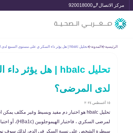
مركز الاتصال
920018000
الرئيسية
المدونة
تحليل hbalc | هل يؤثر داء السكر ي على مستوى السمع لدى المرضى؟
تحليل hbalc | هل ي
لدى المرضى؟
١٥ أغسطس ٢٠٢٤
تحليل hbalc هو اختبار دم مفيد وبسيط وغير مكل
لمرضى السكري ، 
سيطرة الشخص على نسبة السكر في الدم، لذلك سوف نوضح