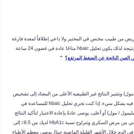
دم المريض من طبيب مختص في المختبر ولا داعي إطلاقاً لمعدة فارغة
قبل هذا الاختبار، يمكن للمريض أن يأكل ويشرب كالمعتاد ونتيجة لذلك يكون تحليل hbalc متاحًا عادة في غضون 24 ساعة
"
طبيعي من 3.5٪ إلى 6٪ (15-42 مليمول / مول) وتشير النتائج غير الطبيعية الأعلى من المعتاد إلى تشخيص
محتمل لمرض السكري أو مرض السكري الذي يتم التحكم فيه بشكل سيء. إذا كنت تجري تحليل hbalc للمساعدة في
يص مرض السكري، وكان تشخيص المرض 6.5٪ (48 مليمول / مول) أو أعلى، يوصى عادةً بإعادة الاختبار لتأكيد النتائج
خاصةً إذا لم تكن لديك أعراض واضحة. في حال إذا كنت تعاني من مرض السكري وتتراوح نسبة HbA1c لديك من 6.5٪ إلى
سكر في الدم خلال الأشهر القليلة الماضية جيدًا. يوصي معظم الأطباء